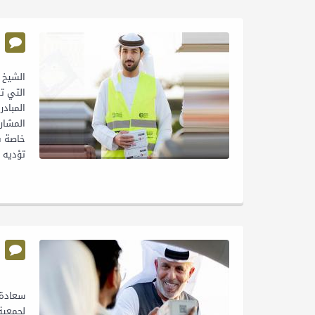
المباد
المشار
خاصة ف
تؤديه ح