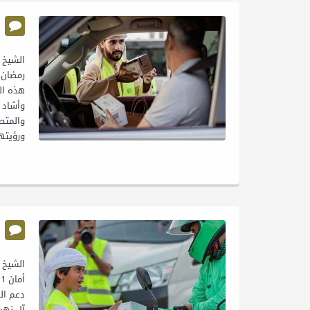
هذه ال
وأشاد 
والمتط
ورؤيتها
دعم ال
آل نهيا